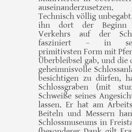
auseinanderzusetzen.
Technisch völlig unbegabt
ihn dort der Beginn
Verkehrs auf der Sch
fasziniert – in sei
primitivsten Form mit Pfe
Überbleibsel gab, und die
ge­heimnis­volle Schloss­
besichtigen zu dürfen, h
Schlossgraben (mit st
Schweiße seines Angesicht
lassen. Er hat am Arbeits
Beiteln und Messern hant
Schloss­museums in Freista
(besonderer Dank gilt Fr