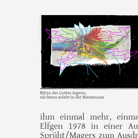
Blitze des Gottes Ingwio,
nächtens erlebt in der Bienenoase
ihm einmal mehr, einma
Elfgen 1978 in einer Au
Sprüht/Magers zum Ausdru